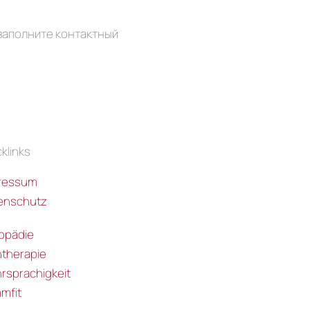
 заполните контактный
klinks
ressum
enschutz
opädie
ntherapie
rsprachigkeit
mfit