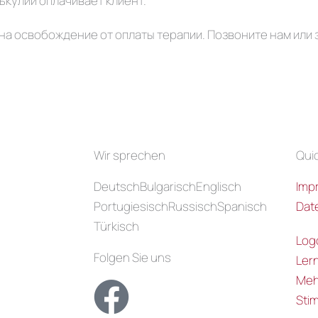
ькулии оплачивает клиент.
на освобождение от оплаты терапии. Позвоните нам или
Wir sprechen
Quic
Deutsch
Bulgarisch
Englisch
Imp
Portugiesisch
Russisch
Spanisch
Dat
Türkisch
0
Log
Folgen Sie uns
Ler
Meh
Stim