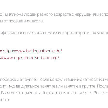
до 1 миллиона людей разного возраста с нарушениями сп
ны от посещения школы.
офессиональные союзы. На их интернетстраницах можн
https://www.bvl-legasthenie.de/
://www.legasthenieverband.org/
орядке и в группе. После консультации и диагностики м
одит: индивидуальное занятие или занятие в группе. Пос
 Вы можете начинать. Частота занятий зависит от Вашег
делю.