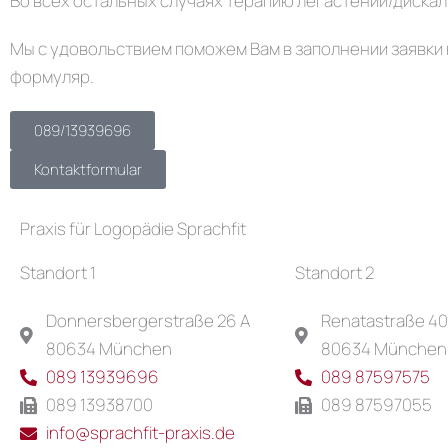
Во всех остальных случаях терапию легастении/дискал
Мы с удовольствием поможем Вам в заполнении заявки 
формуляр.
089/13939696
Kontaktformular
Praxis für Logopädie Sprachfit
Standort 1
Standort 2
Donnersbergerstraße 26 A
Renatastraße 4
80634 München
80634 München
089 13939696
089 87597575
089 13938700
089 87597055
info@sprachfit-praxis.de