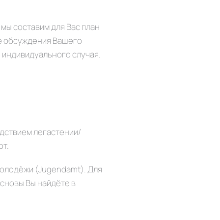
 мы составим для Вас план
ле обсуждения Вашего
о индивидуального случая.
едствием легастении/
ют.
олодёжи (Jugendamt). Для
основы Вы найдёте в