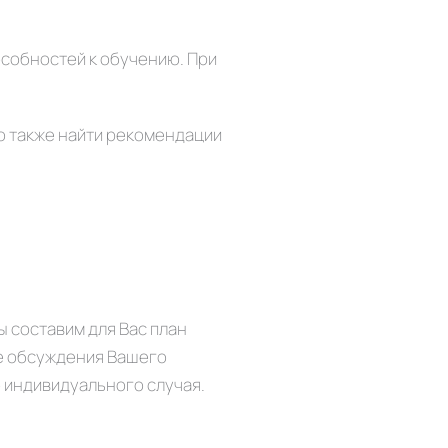
особностей к обучению. При
о также найти рекомендации
ы составим для Вас план
ле обсуждения Вашего
о индивидуального случая.