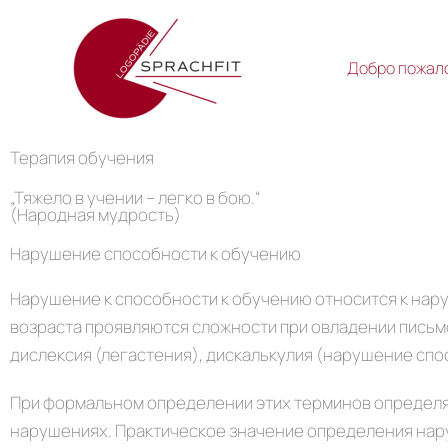
Перейти
к
содержимому
Добро пожал
Терапия обучения
„Тяжело в учении – легко в бою.“
(Народная мудрость)
Нарушение способности к обучению
Нарушение к способности к обучению относится к нару
возраста проявляются сложности при овладении письм
дислексия (легастения), дискалькулия (нарушение спо
При формальном определении этих терминов определя
нарушениях. Практическое значение определения нар