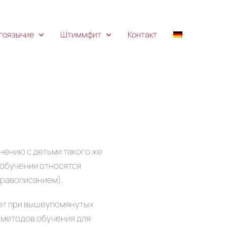
гоязычие
Штиммфит
Контакт
нению с детьми такого же
 обучении относятся
правописанием).
ает при вышеупомянутых
 методов обучения для