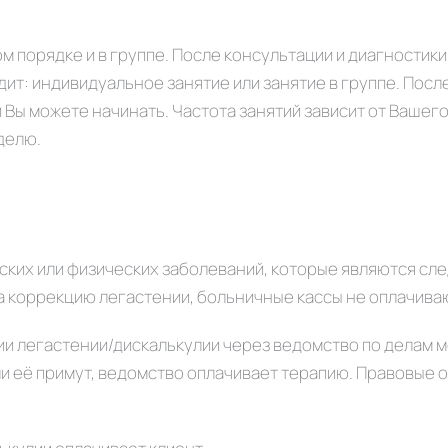
 порядке и в группе. После консультации и диагностики
одит: индивидуальное занятие или занятие в группе. Пос
 Вы можете начинать. Частота занятий зависит от Вашег
делю.
ских или физических заболеваний, которые являются сл
на коррекцию легастении, больничные кассы не оплачива
и легастении/дискалькулии через ведомство по делам м
если её примут, ведомство оплачивает терапию. Правовые 